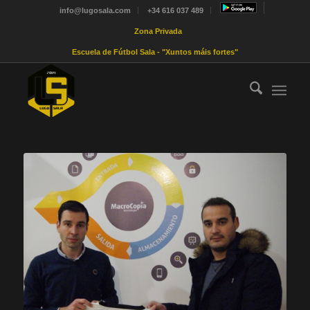
info@lugosala.com
+34 616 037 489
Zona Privada
Escuela de Fútbol Sala - "Xuntos máis fortes"