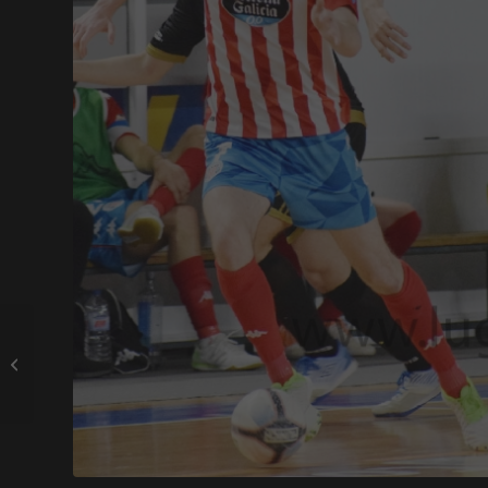
Dieguito y Keita no
seguirán en el CD Lugo
Sala