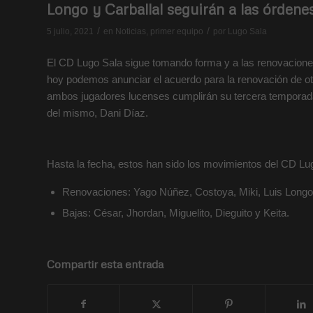
Longo y Carballal seguirán a las órdene
/
/
5 julio, 2021
en
Noticias
,
primer equipo
por
Lugo Sala
El CD Lugo Sala sigue tomando forma y a las renovacion
hoy podemos anunciar el acuerdo para la renovación de ot
ambos jugadores lucenses cumplirán su tercera temporada 
del mismo, Dani Díaz.
Hasta la fecha, estos han sido los movimientos del CD Lu
Renovaciones: Yago Núñez, Costoya, Miki, Luis Longo y
Bajas: César, Jhordan, Miguelito, Dieguito y Keita.
Compartir esta entrada