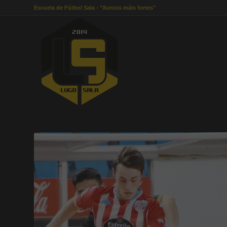
Escuela de Fútbol Sala - "Xuntos máis fortes"