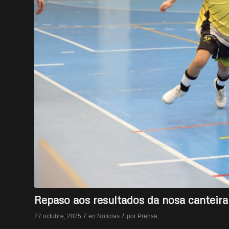
Repaso aos resultados da nosa canteir
/
/
27 octubre, 2025
en
Noticias
por
Prensa