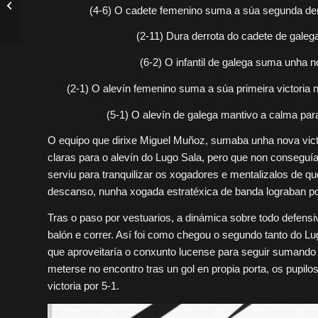
(4-6) O cadete femenino suma a súa segunda derr
súa terceira derrota
consecutiva...
(2-11) Dura derrota do cadete de galega
(6-2) O infantil de galega suma unha n
(2-1) O alevín femenino suma a súa primeira victoria 
(5-1) O alevín de galega mantivo a calma para
O equipo que dirixe Miguel Muñoz, sumaba unha nova vict
claras para o alevín do Lugo Sala, pero que non conseguía
serviu para tranquilizar os xogadores e mentalizalos de qu
descanso, nunha xogada estratéxica de banda lograban poñ
Tras o paso por vestuarios, a dinámica sobre todo defensiva
balón e correr. Así foi como chegou o segundo tanto do 
que aproveitaría o conxunto lucense para seguir sumando d
meterse no encontro tras un gol en propia porta, os pupi
victoria por 5-1.