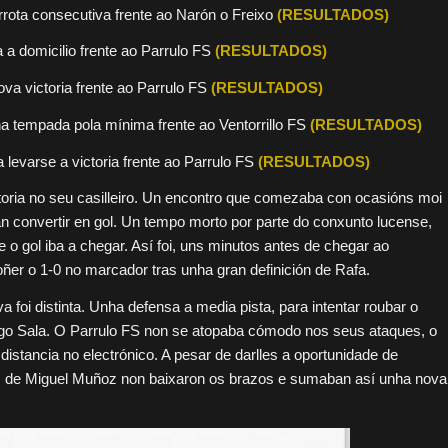
ota consecutiva frente ao Narón o Freixo
(RESULTADOS)
 a domicilio frente ao Parrulo FS
(RESULTADOS)
ova victoria frente ao Parrulo FS
(RESULTADOS)
na tempada pola mínima frente ao Ventorrillo FS
(RESULTADOS)
 levarse a victoria frente ao Parrulo FS
(RESULTADOS)
oria no seu casilleiro. Un encontro que comezaba con ocasións moi
n convertir en gol. Un tempo morto por parte do conxunto lucense,
e o gol iba a chegar. Así foi, uns minutos antes de chegar ao
er o 1-0 no marcador tras unha gran definición de Rafa.
 foi distinta. Unha defensa a media pista, para intentar roubar o
Lugo Sala. O Parrulo FS non se atopaba cómodo nos seus ataques, o
istancia no electrónico. A pesar de darlles a oportunidade de
los de Miguel Muñoz non baixaron os brazos e sumaban así unha nova