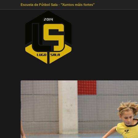
Escuela de Fútbol Sala - "Xuntos máis fortes"