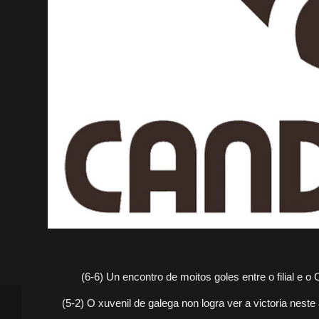
(6-6) Un encontro de moitos goles entre o filial e 
(5-2) O xuvenil de galega non logra ver a victoria nest
O Lugo Sala cae ante o
Zamora e encadea a