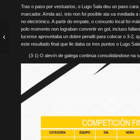
Tras o paso por vestuarios, o Lugo Sala deu un paso cara
marcador. Aínda así, isto non foi posible ata xa mediada a
no electrónico. A partir do empate, o conxunto local foi m
O Lugo Sala cae con
polo momento non lograban convertir en gol, incluso fallando
contundencia ante O
lucense aproveitaba un dobre penalti para colocar o 3-2,
Parrulo en semifinais da
este resultado final que lle daba os tres puntos o Lugo Sal
Copa Galicia...
(3-1) O alevín de galega continúa consolidándose na