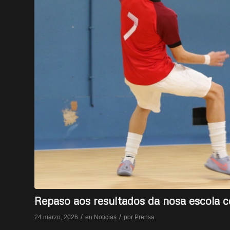
Repaso aos resultados da nosa escola 
/
/
24 marzo, 2026
en
Noticias
por
Prensa