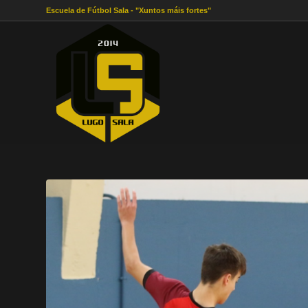
Escuela de Fútbol Sala - "Xuntos máis fortes"