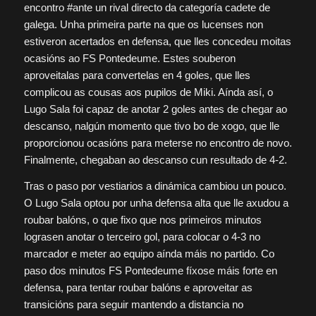
encontro #ante un rival directo da categoría cadete de
galega. Unha primeira parte na que os lucenses non
estiveron acertados en defensa, que lles concedeu moitas
ocasións ao FS Pontedeume. Estes souberon
aproveitalas para convertelas en 4 goles, que lles
complicou as cousas aos pupilos de Miki. Aínda así, o
Lugo Sala foi capaz de anotar 2 goles antes de chegar ao
descanso, nalgún momento que tivo bo de xogo, que lle
proporcionou ocasións para meterse no encontro de novo.
Finalmente, chegaban ao descanso cun resultado de 4-2.
Tras o paso por vestiarios a dinámica cambiou un pouco.
O Lugo Sala optou por unha defensa alta que lle axudou a
roubar balóns, o que fixo que nos primeiros minutos
lograsen anotar o terceiro gol, para colocar o 4-3 no
marcador e meter ao equipo aínda máis no partido. Co
paso dos minutos FS Pontedeume fíxose máis forte en
defensa, para tentar roubar balóns e aproveitar as
transicións para seguir mantendo a distancia no