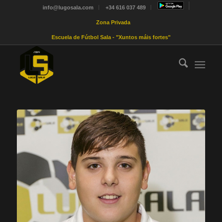
info@lugosala.com
+34 616 037 489
Zona Privada
Escuela de Fútbol Sala - "Xuntos máis fortes"