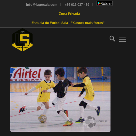
info@lugosala.com
+34 616 037 489
Zona Privada
Escuela de Fútbol Sala - "Xuntos máis fortes"