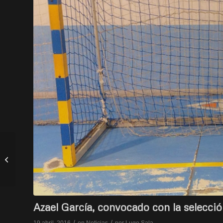
Luis Vila y Brais
Ansede, con la
selección gallega al
Campeonato de
Españ...
Azael García, convocado con la selecci
/
/
19 abril, 2016
en
Noticias
por
Lugo Sala