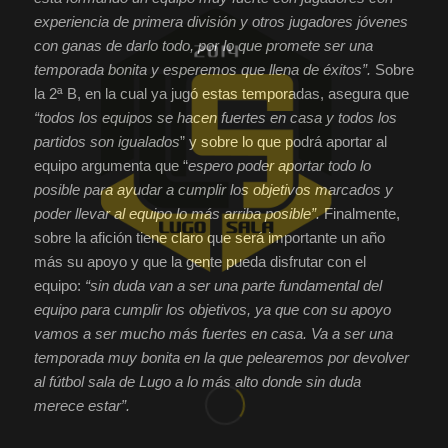
experiencia de primera división y otros jugadores jóvenes
con ganas de darlo todo, por lo que promete ser una
temporada bonita y esperemos que llena de éxitos”.
Sobre
la 2ª B, en la cual ya jugó estas temporadas, asegura que
“todos los equipos se hacen fuertes en casa y todos los
partidos son igualados
” y sobre lo que podrá aportar al
equipo argumenta que “
espero poder aportar todo lo
posible para ayudar a cumplir los objetivos marcados y
poder llevar al equipo lo más arriba posible”.
Finalmente,
sobre la afición tiene claro que será importante un año
más su apoyo y que la gente pueda disfrutar con el
equipo:
“sin duda van a ser una parte fundamental del
equipo para cumplir los objetivos, ya que con su apoyo
vamos a ser mucho más fuertes en casa. Va a ser una
temporada muy bonita en la que pelearemos por devolver
al fútbol sala de Lugo a lo más alto donde sin duda
merece estar”.