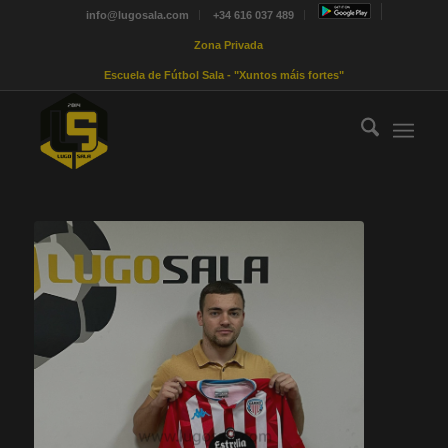
info@lugosala.com
+34 616 037 489
Zona Privada
Escuela de Fútbol Sala - "Xuntos máis fortes"