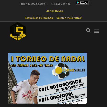
info@lugosala.com
+34 616 037 489
Zona Privada
Escuela de Fútbol Sala - "Xuntos máis fortes"