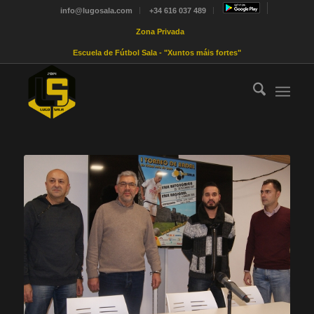
info@lugosala.com
+34 616 037 489
Zona Privada
Escuela de Fútbol Sala - "Xuntos máis fortes"