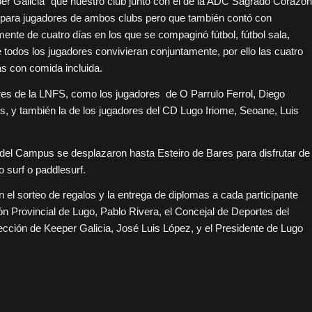
eeper Galicia” que nuestro club junto con el de la ADC Sagrado Corazón
 para jugadores de ambos clubs pero que también contó con
mente de cuatro días en los que se compaginó fútbol, fútbol sala,
e todos los jugadores convivieran conjuntamente, por ello las cuatro
s con comida incluida.
ores de la LNFS, como los jugadores de O Parrulo Ferrol, Diego
, y también la de los jugadores del CD Lugo Iriome, Seoane, Luis
 del Campus se desplazaron hasta Esteiro de Bares para disfrutar de
o surf o paddlesurf.
 el sorteo de regalos y la entrega de diplomas a cada participante
ón Provincial de Lugo, Pablo Rivera, el Concejal de Deportes del
ección de Keeper Galicia, José Luis López, y el Presidente de Lugo