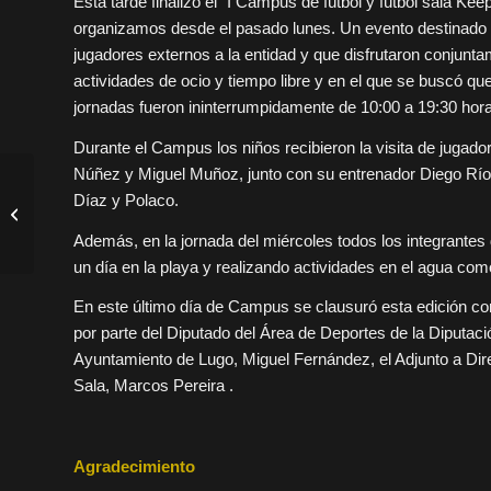
Esta tarde finalizó el “I Campus de fútbol y fútbol sala K
organizamos desde el pasado lunes. Un evento destinado
jugadores externos a la entidad y que disfrutaron conjunta
actividades de ocio y tiempo libre y en el que se buscó qu
jornadas fueron ininterrumpidamente de 10:00 a 19:30 hora
Durante el Campus los niños recibieron la visita de jugad
Núñez y Miguel Muñoz, junto con su entrenador Diego Ríos
ACASTI también se
Díaz y Polaco.
suma como empresa
colaboradora al
Además, en la jornada del miércoles todos los integrantes
proyecto de Lugo Sala
un día en la playa y realizando actividades en el agua com
En este último día de Campus se clausuró esta edición con
por parte del Diputado del Área de Deportes de la Diputaci
Ayuntamiento de Lugo, Miguel Fernández, el Adjunto a Dir
Sala, Marcos Pereira .
Agradecimiento