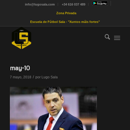
info@lugosala.com
+34 616 037 489
Zona Privada
Escuela de Fútbol Sala - "Xuntos máis fortes"
may-10
/
7 mayo, 2018
por
Lugo Sala