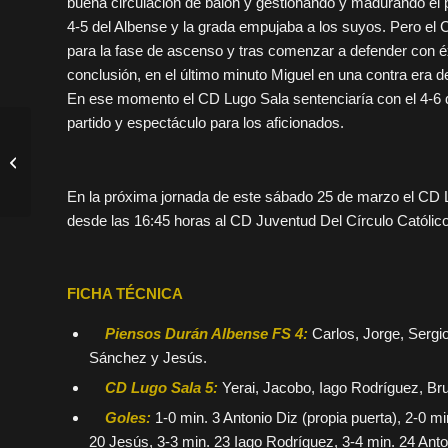
buena circulación de balón y gestionando y madurando el p
4-5 del Albense y la grada empujaba a los suyos. Pero el 
para la fase de ascenso y tras comenzar a defender con éx
conclusión, en el último minuto Miguel en una contra era 
En ese momento el CD Lugo Sala sentenciaría con el 4-6 de
partido y espectáculo para los aficionados.
El primer equipo se
volvió a llevar el derbi y
abre brecha en el primer
En la próxima jornada de este sábado 25 de marzo el CD L
pu...
desde las 16:45 horas al CD Juventud Del Círculo Católic
FICHA TÉCNICA
Piensos Durán Albense FS 4:
Carlos, Jorge, Sergio
Sánchez y Jesús.
CD Lugo Sala 5:
Yerai, Jacobo, Iago Rodríguez, Bruni
Goles:
1-0 min. 3 Antonio Diz (propia puerta), 2-0 mi
20 Jesús, 3-3 min. 23 Iago Rodríguez, 3-4 min. 24 Anton