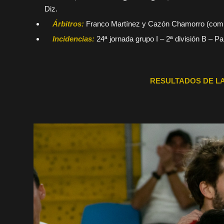
Diz.
Árbitros:
Franco Martínez y Cazón Chamorro (comit
Incidencias:
24ª jornada grupo I – 2ª división B – P
RESULTADOS DE LA