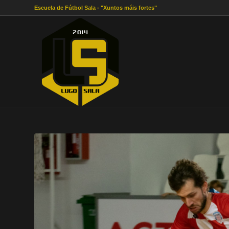
Escuela de Fútbol Sala - "Xuntos máis fortes"