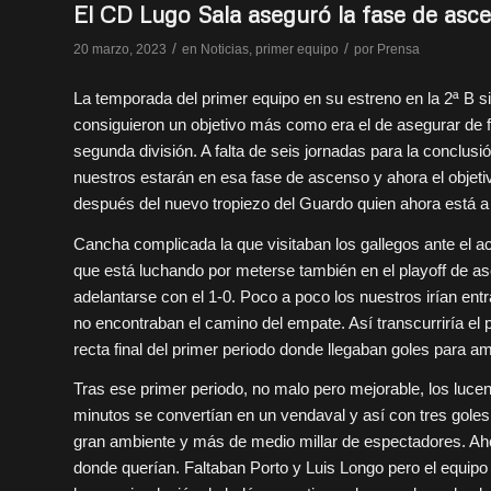
El CD Lugo Sala aseguró la fase de asce
/
/
20 marzo, 2023
en
Noticias
,
primer equipo
por
Prensa
La temporada del primer equipo en su estreno en la 2ª B s
consiguieron un objetivo más como era el de asegurar de 
segunda división. A falta de seis jornadas para la conclusi
nuestros estarán en esa fase de ascenso y ahora el objeti
después del nuevo tropiezo del Guardo quien ahora está a 1
Cancha complicada la que visitaban los gallegos ante el ac
que está luchando por meterse también en el playoff de asc
adelantarse con el 1-0. Poco a poco los nuestros irían ent
no encontraban el camino del empate. Así transcurriría el 
recta final del primer periodo donde llegaban goles para
Tras ese primer periodo, no malo pero mejorable, los luc
minutos se convertían en un vendaval y así con tres gole
gran ambiente y más de medio millar de espectadores. Aho
donde querían. Faltaban Porto y Luis Longo pero el equip