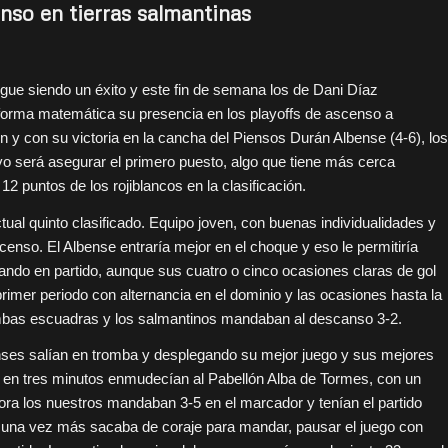
nso en tierras salmantinas
igue siendo un éxito y este fin de semana los de Dani Díaz
forma matemática su presencia en los playoffs de ascenso a
ón y con su victoria en la cancha del Piensos Durán Albense (4-6), los
vo será asegurar el primero puesto, algo que tiene más cerca
2 puntos de los rojiblancos en la clasificación.
tual quinto clasificado. Equipo joven, con buenas individualidades y
enso. El Albense entraría mejor en el choque y eso le permitiría
rando en partido, aunque sus cuatro o cinco ocasiones claras de gol
primer periodo con alternancia en el dominio y las ocasiones hasta la
 ambas escuadras y los salmantinos mandaban al descanso 3-2.
enses salían en tromba y desplegando su mejor juego y sus mejores
s en tres minutos enmudecían al Pabellón Alba de Tormes, con un
ra los nuestros mandaban 3-5 en el marcador y tenían el partido
o una vez más sacaba de coraje para mandar, pausar el juego con