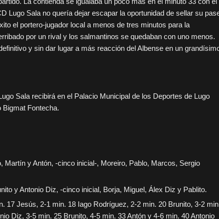
artido. La contienda se igualaba un poco más en el minuto 33 con el
CD Lugo Sala no quería dejar escapar la oportunidad de sellar su pas
ito el portero-jugador local a menos de tres minutos para la
derribado por un rival y los salmantinos se quedaban con uno menos.
finitivo y sin dar lugar a más reacción del Albense en un grandísim
ugo Sala recibirá en el Palacio Municipal de los Deportes de Lugo
o Bigmat Fontecha.
, Martín y Antón, -cinco inicial-, Moreiro, Pablo, Marcos, Sergio
to y Antonio Diz, -cinco inicial, Borja, Miguel, Álex Diz y Pablito.
n. 17 Jesús, 2-1 min. 18 Iago Rodríguez, 2-2 min. 20 Brunito, 3-2 min
io Diz, 3-5 min. 25 Brunito, 4-5 min. 33 Antón y 4-6 min. 40 Antonio