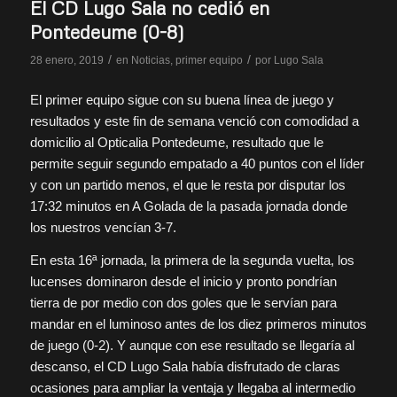
El CD Lugo Sala no cedió en
Pontedeume (0-8)
/
/
28 enero, 2019
en
Noticias
,
primer equipo
por
Lugo Sala
El primer equipo sigue con su buena línea de juego y
resultados y este fin de semana venció con comodidad a
domicilio al Opticalia Pontedeume, resultado que le
permite seguir segundo empatado a 40 puntos con el líder
y con un partido menos, el que le resta por disputar los
17:32 minutos en A Golada de la pasada jornada donde
los nuestros vencían 3-7.
En esta 16ª jornada, la primera de la segunda vuelta, los
lucenses dominaron desde el inicio y pronto pondrían
tierra de por medio con dos goles que le servían para
mandar en el luminoso antes de los diez primeros minutos
de juego (0-2). Y aunque con ese resultado se llegaría al
descanso, el CD Lugo Sala había disfrutado de claras
ocasiones para ampliar la ventaja y llegaba al intermedio