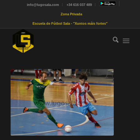
info@lugosala.com
+34 616 037 489
Zona Privada
Escuela de Fútbol Sala - "Xuntos máis fortes"