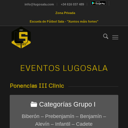
info@lugosala.com
+34 616 037 489
Zona Privada
Escuela de Fútbol Sala - "Xuntos máis fortes"
EVENTOS LUGOSALA
Ponencias III Clinic
Categorías Grupo I
Biberón – Prebenjamín – Benjamín –
Alevín – Infantil – Cadete