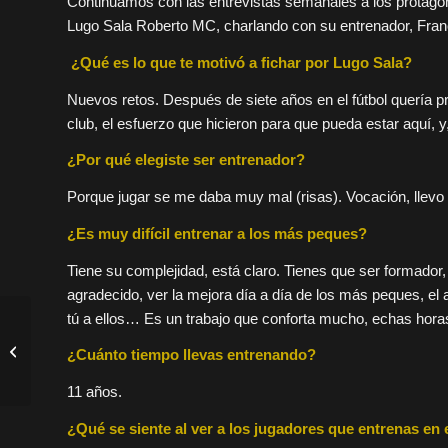
Continuamos con las entrevistas semanales a los protagon
Lugo Sala Roberto MC, charlando con su entrenador, Fran
¿Qué es lo que te motivó a fichar por Lugo Sala?
Nuevos retos. Después de siete años en el fútbol quería p
club, el esfuerzo que hicieron para que pueda estar aquí, y,
¿Por qué elegiste ser entrenador?
Porque jugar se me daba muy mal (risas). Vocación, llevo
¿Es muy difícil entrenar a los más peques?
Tiene su complejidad, está claro. Tienes que ser formado
agradecido, ver la mejora día a día de los más peques, el
tú a ellos… Es un trabajo que conforta mucho, echas hor
Toda la información del
¿Cuánto tiempo llevas entrenando?
II Clinic en nuestra web
11 años.
¿Qué se siente al ver a los jugadores que entrenas e