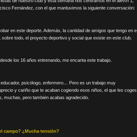
istas de nuestro club y esta semana nos centramos en el alevín 1,
cisco Fernández, con el que mantuvimos la siguiente conversación:
robar en este deporte. Además, la cantidad de amigos que tengo en e
 sobre todo, el proyecto deportivo y social que existe en este club.
 desde los 16 años entrenando, me encanta este trabajo.
r, educador, psicólogo, enfermero… Pero es un trabajo muy
 aprecio y cariño que te acaban cogiendo esos niños, el que les coges
as, muchas, pero también acabas agradecido.
n el campo? ¿Mucha tensión?