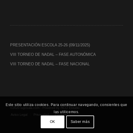
PRESENTACIÓN ESCOLA 25-26 (09/11/2025)
VIII TORNEO DE NADAL – FASE AUTONÓMICA
VIII TORNEO DE NADAL – FASE NACIONAL
Este sitio utiliza cookies. Para continuar navegando, consientes que
©2020 lugosala.com - Powered by
HCO Estudio
-
las utilicemos.
Aviso Legal
Privacidad
Cookies
OK
Saber más