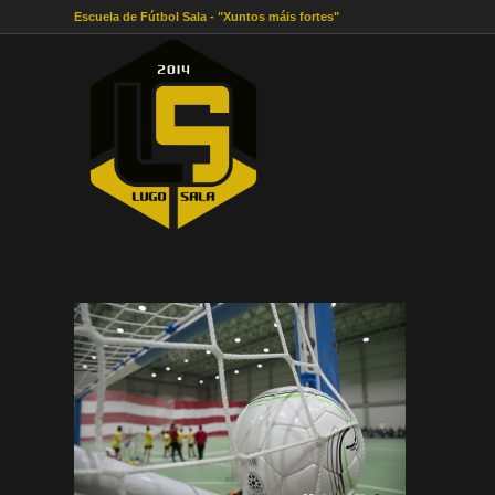
Escuela de Fútbol Sala - "Xuntos máis fortes"