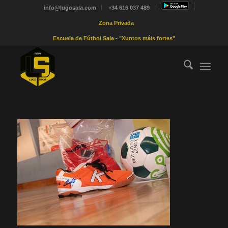
info@lugosala.com
+34 616 037 489
Zona Privada
Escuela de Fútbol Sala - "Xuntos máis fortes"