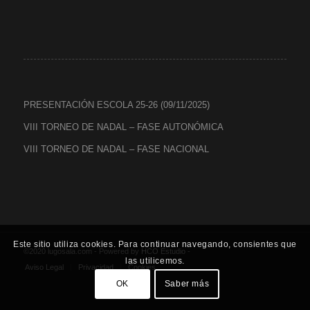
PRESENTACIÓN ESCOLA 25-26 (09/11/2025)
VIII TORNEO DE NADAL – FASE AUTONÓMICA
VIII TORNEO DE NADAL – FASE NACIONAL
Este sitio utiliza cookies. Para continuar navegando, consientes que
©2020 lugosala.com - Powered by
HCO Estudio
-
las utilicemos.
Aviso Legal
Privacidad
Cookies
OK
Saber más