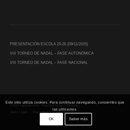
PRESENTACIÓN ESCOLA 25-26 (09/11/2025)
VIII TORNEO DE NADAL – FASE AUTONÓMICA
VIII TORNEO DE NADAL – FASE NACIONAL
Este sitio utiliza cookies. Para continuar navegando, consientes que
©2020 lugosala.com - Powered by
HCO Estudio
-
las utilicemos.
Aviso Legal
Privacidad
Cookies
OK
Saber más