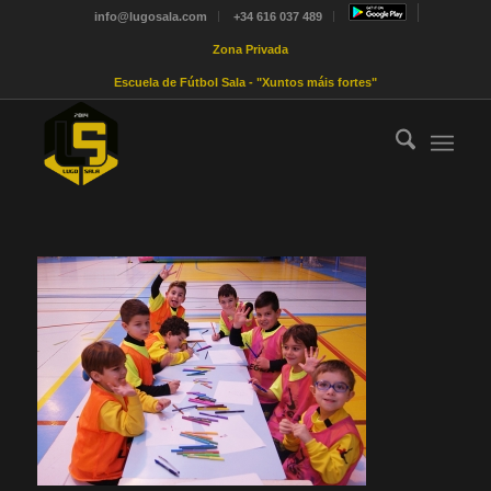
info@lugosala.com
+34 616 037 489
Zona Privada
Escuela de Fútbol Sala - "Xuntos máis fortes"