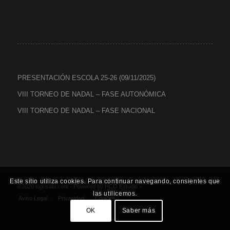
PRESENTACIÓN ESCOLA 25-26 (09/11/2025)
VIII TORNEO DE NADAL – FASE AUTONÓMICA
VIII TORNEO DE NADAL – FASE NACIONAL
Este sitio utiliza cookies. Para continuar navegando, consientes que
©2020 lugosala.com - Powered by
HCO Estudio
-
las utilicemos.
Aviso Legal
Privacidad
Cookies
OK
Saber más