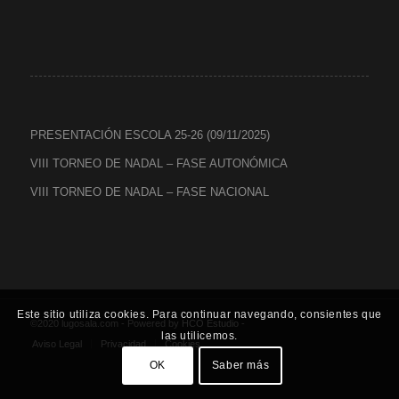
PRESENTACIÓN ESCOLA 25-26 (09/11/2025)
VIII TORNEO DE NADAL – FASE AUTONÓMICA
VIII TORNEO DE NADAL – FASE NACIONAL
Este sitio utiliza cookies. Para continuar navegando, consientes que
©2020 lugosala.com - Powered by
HCO Estudio
-
las utilicemos.
Aviso Legal
Privacidad
Cookies
OK
Saber más