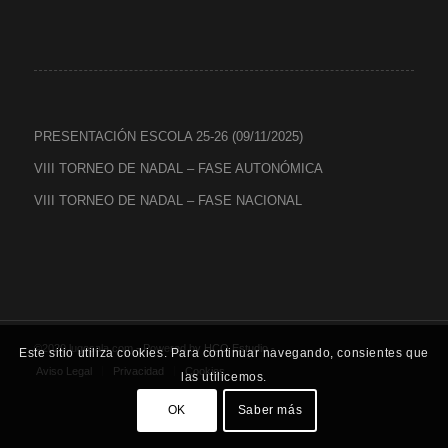
PRESENTACIÓN ESCOLA 25-26 (09/11/2025)
VIII TORNEO DE NADAL – FASE AUTONÓMICA
VIII TORNEO DE NADAL – FASE NACIONAL
©2020 lugosala.com - Powered by
HCO Estudio
-
Este sitio utiliza cookies. Para continuar navegando, consientes que
Aviso Legal
Privacidad
Cookies
las utilicemos.
OK
Saber más