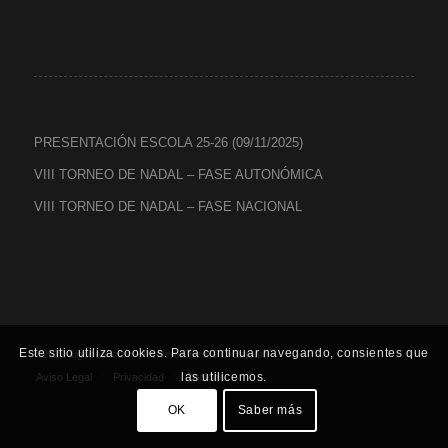
PRESENTACIÓN ESCOLA 25-26 (09/11/2025)
VIII TORNEO DE NADAL – FASE AUTONÓMICA
VIII TORNEO DE NADAL – FASE NACIONAL
Este sitio utiliza cookies. Para continuar navegando, consientes que
©2020 lugosala.com - Powered by
HCO Estudio
-
las utilicemos.
Aviso Legal
Privacidad
Cookies
OK
Saber más