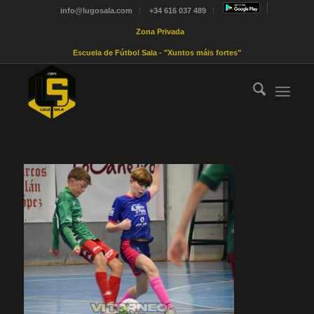
info@lugosala.com
+34 616 037 489
Zona Privada
Escuela de Fútbol Sala - "Xuntos máis fortes"