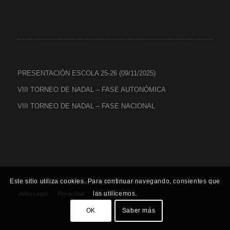
PRESENTACIÓN ESCOLA 25-26 (09/11/2025)
VIII TORNEO DE NADAL – FASE AUTONÓMICA
VIII TORNEO DE NADAL – FASE NACIONAL
Este sitio utiliza cookies. Para continuar navegando, consientes que
©2020 lugosala.com - Powered by
HCO Estudio
-
las utilicemos.
Aviso Legal
Privacidad
Cookies
OK
Saber más