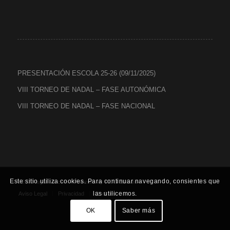
PRESENTACIÓN ESCOLA 25-26 (09/11/2025)
VIII TORNEO DE NADAL – FASE AUTONÓMICA
VIII TORNEO DE NADAL – FASE NACIONAL
Este sitio utiliza cookies. Para continuar navegando, consientes que
©2020 lugosala.com - Powered by
HCO Estudio
-
las utilicemos.
Aviso Legal
Privacidad
Cookies
OK
Saber más