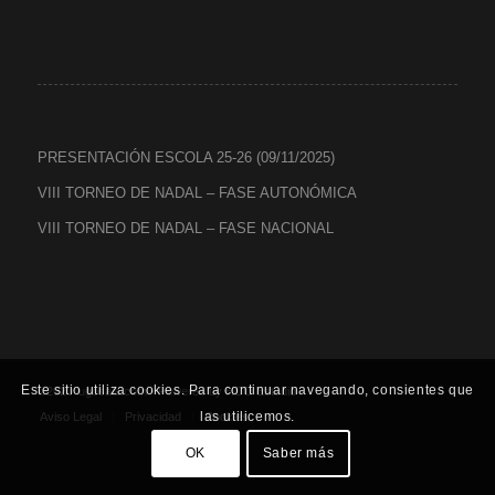
PRESENTACIÓN ESCOLA 25-26 (09/11/2025)
VIII TORNEO DE NADAL – FASE AUTONÓMICA
VIII TORNEO DE NADAL – FASE NACIONAL
Este sitio utiliza cookies. Para continuar navegando, consientes que
©2020 lugosala.com - Powered by
HCO Estudio
-
las utilicemos.
Aviso Legal
Privacidad
Cookies
OK
Saber más