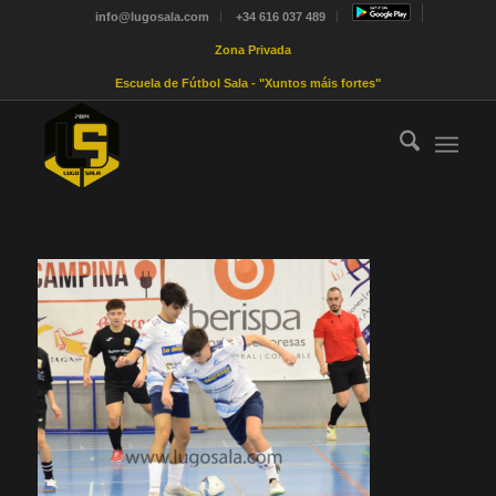
info@lugosala.com
+34 616 037 489
Zona Privada
Escuela de Fútbol Sala - "Xuntos máis fortes"