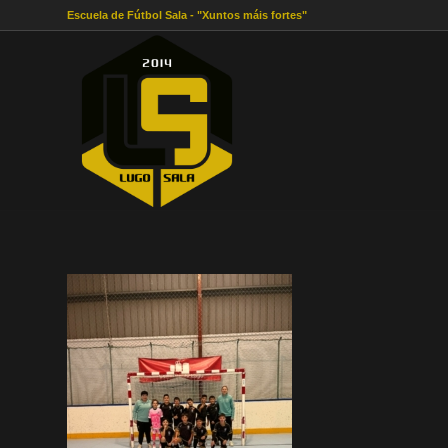
Escuela de Fútbol Sala - "Xuntos máis fortes"