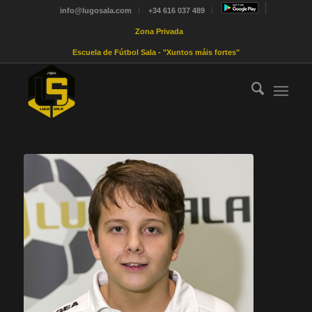
info@lugosala.com
+34 616 037 489
Zona Privada
Escuela de Fútbol Sala - "Xuntos máis fortes"