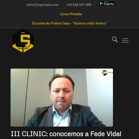
info@lugosala.com
+34 616 037 489
Zona Privada
Escuela de Fútbol Sala - "Xuntos máis fortes"
III CLINIC: conocemos a Fede Vidal