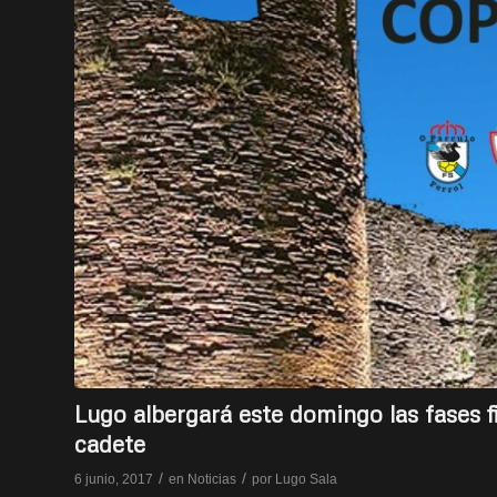
Lugo albergará este domingo las fases f
cadete
/
/
6 junio, 2017
en
Noticias
por
Lugo Sala