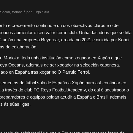
/
Social
,
torneo
por
Lugo Sala
to e crecemento continuo e un dos obxectivos claros é o de
 poucos aumentar o seu valor como club. Unha das ideas que se tiña
á unión coa empresa Reycrear, creada no 2021 e dirixida por Kohei
as de colaboración.
 Morioka, toda unha institución como xogador en Xapón e que
Nagoya Oceans, ademais de ser xogador na selección xaponesa.
do en España tras xogar no O Parrulo Ferrol.
cementos do fútbol sala de España a Xapón para así continuar co
 a través do club FC Reys Footbal Academy, do cal é adestrador o
 preparadores e equipos poidan acudir a España e Brasil, ademais
s ás súas ligas.