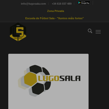
info@lugosala.com
+34 616 037 489
Zona Privada
Escuela de Fútbol Sala - "Xuntos máis fortes"