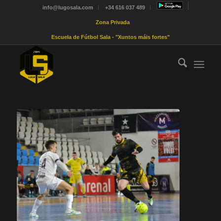
info@lugosala.com
+34 616 037 489
Zona Privada
Escuela de Fútbol Sala - "Xuntos máis fortes"