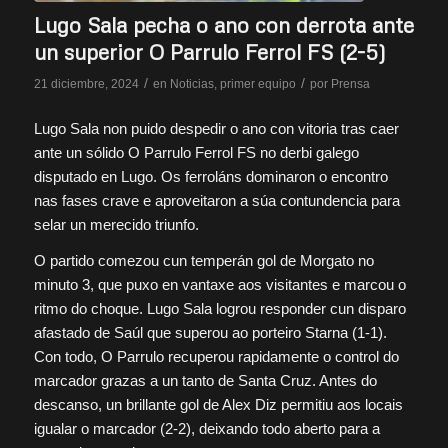
Lugo Sala pecha o ano con derrota ante
un superior O Parrulo Ferrol FS (2-5)
/
/
21 diciembre, 2024
en
Noticias
,
primer equipo
por
Prensa
Lugo Sala non puido despedir o ano con vitoria tras caer
ante un sólido O Parrulo Ferrol FS no derbi galego
disputado en Lugo. Os ferroláns dominaron o encontro
nas fases crave e aproveitaron a súa contundencia para
selar un merecido triunfo.
O partido comezou cun temperán gol de Morgato no
minuto 3, que puxo en vantaxe aos visitantes e marcou o
ritmo do choque. Lugo Sala logrou responder cun disparo
afastado de Saúl que superou ao porteiro Starna (1-1).
Con todo, O Parrulo recuperou rapidamente o control do
marcador grazas a un tanto de Santa Cruz. Antes do
descanso, un brillante gol de Alex Diz permitiu aos locais
igualar o marcador (2-2), deixando todo aberto para a