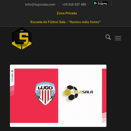
info@lugosala.com
+34 616 037 489
Zona Privada
Escuela de Fútbol Sala - "Xuntos máis fortes"