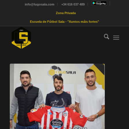
info@lugosala.com
+34 616 037 489
Zona Privada
Escuela de Fútbol Sala - "Xuntos máis fortes"