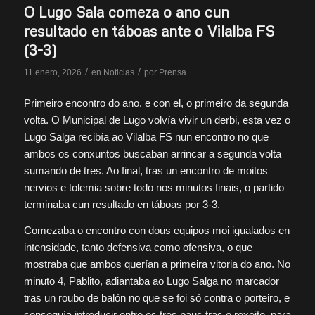
O Lugo Sala comeza o ano cun
resultado en táboas ante o Vilalba FS
(3-3)
/
/
11 enero, 2026
en
Noticias
por
Prensa
Primeiro encontro do ano, e con el, o primeiro da segunda
volta. O Municipal de Lugo volvía vivir un derbi, esta vez o
Lugo Salga recibía ao Vilalba FS nun encontro no que
ambos os conxuntos buscaban arrincar a segunda volta
sumando de tres. Ao final, tras un encontro de moitos
nervios e tolemia sobre todo nos minutos finais, o partido
terminaba cun resultado en táboas por 3-3.
Comezaba o encontro con dous equipos moi igualados en
intensidade, tanto defensiva como ofensiva, o que
mostraba que ambos querían a primeira vitoria do ano. No
minuto 4, Pablito, adiantaba ao Lugo Salga no marcador
tras un roubo de balón no que se foi só contra o porteiro, e
conseguía introducir entre os tres paus tras o rexeite, para