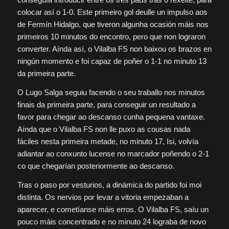
colocar así o 1-0. Este primeiro gol deulle un impulso aos
de Fermín Hidalgo, que tiveron algunha ocasión máis nos
primeiros 10 minutos do encontro, pero que non lograron
converter. Aínda así, o Vilalba FS non baixou os brazos en
ningún momento e foi capaz de poñer o 1-1 no minuto 13
da primeira parte.
O Lugo Salga seguiu facendo o seu traballo nos minutos
finais da primeira parte, para conseguir un resultado a
favor para chegar ao descanso cunha pequena vantaxe.
Aínda que o Vilalba FS non lle puxo as cousas nada
fáciles nesta primeira metade, no minuto 17, Isi, volvía
adiantar ao conxunto lucense no marcador poñendo o 2-1
co que chegarían posteriormente ao descanso.
Tras o paso por vesturios, a dinámica do partido foi moi
distinta. Os nervios por levar a vitoria empezaban a
aparecer, e cometíanse máis erros. O Vilalba FS, saíu un
pouco máis concentrado e no minuto 24 lograba de novo