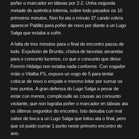
poñer o marcador en táboas por 2-2. Unha segunda
metade de auténtica tolemia, sobre todo pasados os 10
primeiros minutos. Non foi ata o minuto 37 cando volvía
aparecer Pablito para poñer de novo por diante a un Lugo
Salga que estaba a sufrir.
A falta de tres minutos para o final do encontro pasou de
todo. Expulsión de Brunito, choiva de tarxetas amarelas
para o conxunto lucense, co que o conxunto que dirixe
Fermín Hidalgo non estaba nada conforme. Cun xogador
máis o Vilalba FS, expuxo un xogo de 5 para tentar
colocar de novo o empate e mesmo loitar por sumar os
tres puntos. A gran defensa do Lugo Salga a pesar de
estar cun menos, complicoulle as cousas ao conxunto
visitante, que non lograba poñer o marcador en táboas ata
os últimos segundos do encontro. Isto deixaba cun mal
sabor de boca a un Lugo Salga que loitou ata o final, pero
que só puido sumar 1 punto neste primeiro encontro do
ano.