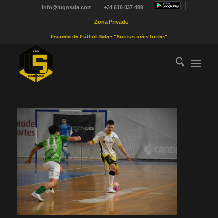
info@lugosala.com
+34 616 037 489
Zona Privada
Escuela de Fútbol Sala - "Xuntos máis fortes"