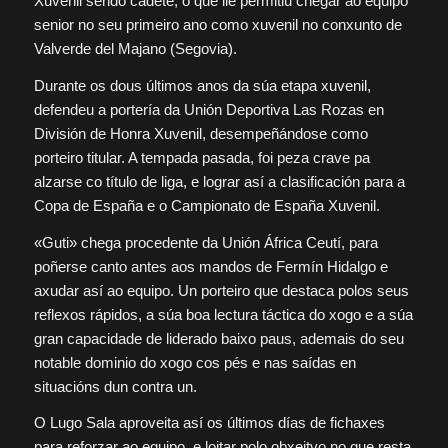
Xuvenil sendo cadete, o que lle permitiu chegar ao equipo
senior no seu primeiro ano como xuvenil no conxunto de
Valverde del Majano (Segovia).
Durante os dous últimos anos da súa etapa xuvenil,
defendeu a portería da Unión Deportiva Las Rozas en
División de Honra Xuvenil, desempeñándose como
porteiro titular. A tempada pasada, foi peza crave pa
alzarse co título de liga, e lograr así a clasificación para a
Copa de España e o Campionato de España Xuvenil.
«Guti» chega procedente da Unión África Ceutí, para
poñerse canto antes aos mandos de Fermín Hidalgo e
axudar así ao equipo. Un porteiro que destaca polos seus
reflexos rápidos, a súa boa lectura táctica do xogo e a súa
gran capacidade de liderado baixo paus, ademais do seu
notable dominio do xogo cos pés e nas saídas en
situacións dun contra un.
O Lugo Sala aproveita así os últimos días de fichaxes
para reforzar ao equipo, e loitar polo obxeitvo no que resta