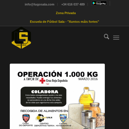
info@lugosala.com
+34 616 037 489
Zona Privada
Escuela de Fútbol Sala - "Xuntos máis fortes"