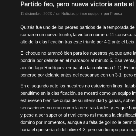
Partido feo, pero nueva victoria ante el 
/
/
11 diciembre, 2023
en
Noticias
,
primer equipo
por
Prensa
Quizás fue uno de los peores partidos de la temporada de 
sumaron un nuevo triunfo, la victoria número 11 consecutiv
alto de la clasificación tras este triunfo por 4-2 ante el Lei
El choque no arrancó bien para los nuestros ya que ante la
pondría por delante en el marcador al minuto 5. Esa ventaj
acción Iago Rodríguez empataba la contienda (1-1). Entonc
ponerse por delante antes del descanso con un 3-1, pero qu
En el segundo acto los nuestros no estuvieron finos, falta
penúltimo en la clasificación, se mostró como un equipo i
estuviesen bien fue culpa de su intensidad y ganas, sobre 
sensaciones no eran como la de otras tardes y es que ha
y pese a ser superior al rival como así manda la clasificac
dominó por momentos, aunque su falta de gol no le permiti
haría el que sería el definitivo 4-2, pero sin tiempo para ma