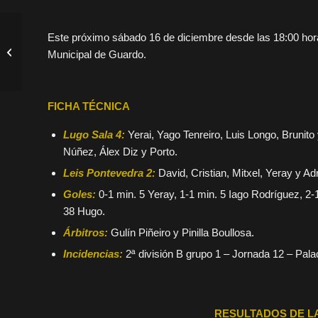
Resultados: pinchazo
Este próximo sábado 16 de diciembre desde las 18:00 hor
del alevín en el derbi y
Municipal de Guardo.
victoria del cadete en
Ferro...
FICHA TÉCNICA
Lugo Sala 4:
Yerai, Yago Tenreiro, Luis Longo, Brunito 
Núñez, Álex Diz y Porto.
Leis Pontevedra 2:
David, Cristian, Mitxel, Yeray y Adr
Goles:
0-1 min. 5 Yeray, 1-1 min. 5 Iago Rodríguez, 2-1
38 Hugo.
Árbitros:
Gulín Piñeiro y Pinilla Boullosa.
Incidencias:
2ª división B grupo 1 – Jornada 12 – Pala
RESULTADOS DE LA