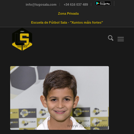
info@lugosala.com
+34 616 037 489
Zona Privada
Escuela de Fútbol Sala - "Xuntos máis fortes"