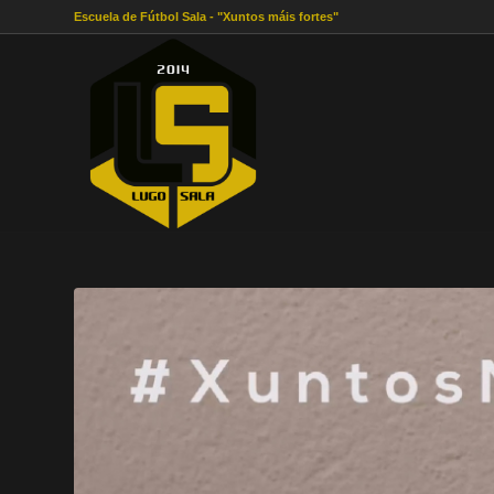
Escuela de Fútbol Sala - "Xuntos máis fortes"