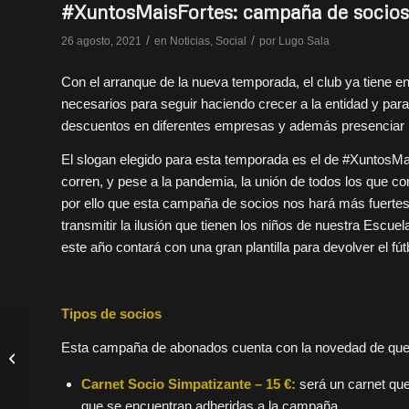
#XuntosMaisFortes: campaña de socios
/
/
26 agosto, 2021
en
Noticias
,
Social
por
Lugo Sala
Con el arranque de la nueva temporada, el club ya tiene
necesarios para seguir haciendo crecer a la entidad y par
descuentos en diferentes empresas y además presenciar lo
El slogan elegido para esta temporada es el de #XuntosM
corren, y pese a la pandemia, la unión de todos los que co
por ello que esta campaña de socios nos hará más fuertes y
transmitir la ilusión que tienen los niños de nuestra Escue
este año contará con una gran plantilla para devolver el fút
Tipos de socios
PADEL BOX, un nuevo
Esta campaña de abonados cuenta con la novedad de que e
patrocinador que se une
a la familia Lugo Sala
Carnet Socio Simpatizante – 15 €:
será un carnet que
que se encuentran adheridas a la campaña.