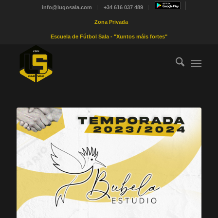
info@lugosala.com
+34 616 037 489
Zona Privada
Escuela de Fútbol Sala - "Xuntos máis fortes"