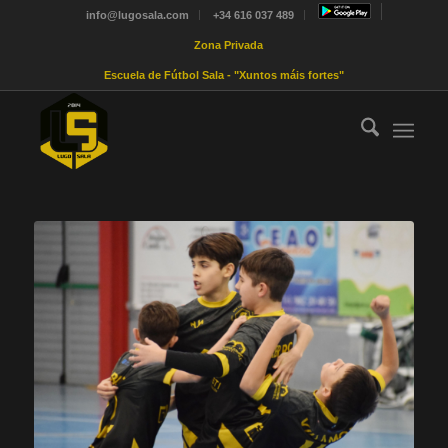
info@lugosala.com
+34 616 037 489
Zona Privada
Escuela de Fútbol Sala - "Xuntos máis fortes"