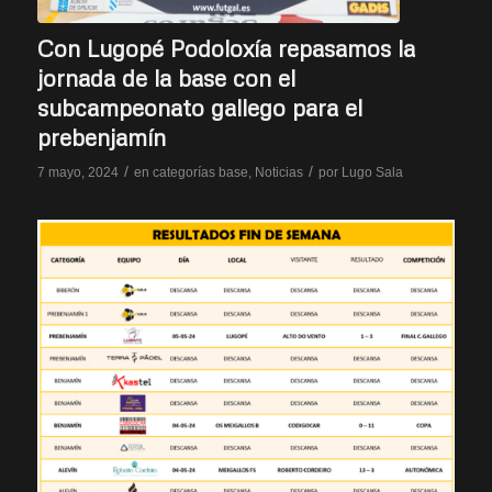
Con Lugopé Podoloxía repasamos la
jornada de la base con el
subcampeonato gallego para el
prebenjamín
/
/
7 mayo, 2024
en
categorías base
,
Noticias
por
Lugo Sala