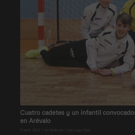
Cuatro cadetes y un infantil convocad
en Arévalo
/
/
5 abril, 2017
en
Noticias
por
Lugo Sala