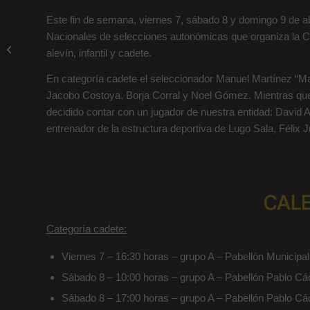
Este fin de semana, viernes 7, sábado 8 y domingo 9 de a
Victoria del juvenil y
Nacionales de selecciones autonómicas que organiza la Co
derrota del infantil:
alevín, infantil y cadete.
resultados
En categoría cadete el seleccionador Manuel Martínez “Ma
Jacobo Costoya, Borja Corral y Noel Gómez. Mientras que e
decidido contar con un jugador de nuestra entidad: David 
entrenador de la estructura deportiva de Lugo Sala, Félix Ju
CAL
Categoría cadete:
Viernes 7 – 16:30 horas – grupo A – Pabellón Municipal A
Sábado 8 – 10:00 horas – grupo A – Pabellón Pablo Các
Sábado 8 – 17:00 horas – grupo A – Pabellón Pablo Các