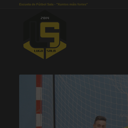
Escuela de Fútbol Sala - "Xuntos máis fortes"