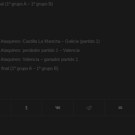
l (1º grupo A – 1º grupo B)
Ataquines: Castilla La Mancha – Galicia (partido 1)
Ataquines: perdedor partido 1 – Valencia
Ataquines: Valencia – ganador partido 1
inal (1º grupo A – 1º grupo B)