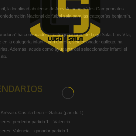
bril, la localidad abulense de Arévalo acogerá los Campeonatos
nfederación Nacional de fútbol sala para las categorías benjamín,
radona” ha convocado a cuatro jugadores de Lugo Sala: Luis Vila,
n la categoría infantil Ibán García, seleccionador gallego, ha
Arias. Además, acude como ayudante del seleccionador infantil el
lio.
ENDARIOS
révalo: Castilla León – Galicia (partido 1)
eres: perdedor partido 1 – Valencia
eres: Valencia – ganador partido 1