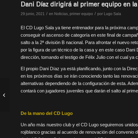
Dani Díaz dirigirá al primer equipo en 
/
/
29 junio, 2021
en
Noticias
,
primer equipo
por
Lugo Sala
El CD Lugo Sala ya tiene entrenador para la próxima campañ
conseguir el ascenso de categoría en este final de campaña
salto a la 2ª división B nacional. Para afrontar el nuevo re
por la figura de un técnico de la casa y en este caso Dani
dirección, tomando el testigo de Félix Julio con el cual ya 
El propio Dani Díaz ya está planificando, junto con la Direc
en los próximos días se irán conociendo tanto las renovaci
alternativas dependiendo de la configuración de esta. Ad
contará con jugadores juveniles que darán el salto al prime
Carta de despedida de
Félix Julio
De la mano del CD Lugo
Un año más nuestro club y el CD Lugo seguiremos unidos p
rojiblanco gracias al acuerdo de renovación del convenio de